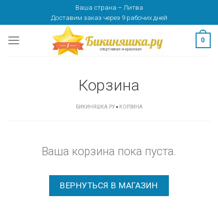
Skip
Ваша страна
–
Литва
Доставим заказ
через 9 рабочих дней
to
content
0
Корзина
БИКИНЯШКА.РУ
»
КОРЗИНА
Ваша корзина пока пуста.
ВЕРНУТЬСЯ В МАГАЗИН