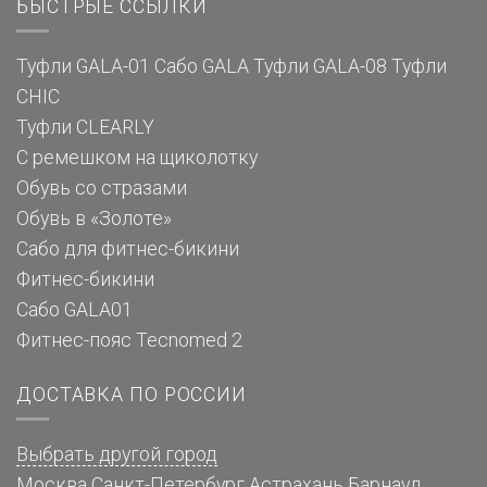
БЫСТРЫЕ ССЫЛКИ
Туфли GALA-01
Сабо GALA
Туфли GALA-08
Туфли
CHIC
Туфли CLEARLY
С ремешком на щиколотку
Обувь со стразами
Обувь в «Золоте»
Сабо для фитнес-бикини
Фитнес-бикини
Сабо GALA01
Фитнес-пояс Tecnomed 2
ДОСТАВКА ПО РОССИИ
Выбрать другой город
Москва
Санкт-Петербург
Астрахань
Барнаул