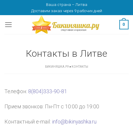
Skip
Ваша страна
–
Литва
Доставим заказ
через 9 рабочих дней
to
content
0
Контакты в Литве
БИКИНЯШКА.РУ
»
КОНТАКТЫ
Телефон:
8(804)333-90-81
Прием звонков: Пн-Пт с 10:00 до 19:00
Контактный e-mail:
info@bikinyashka.ru