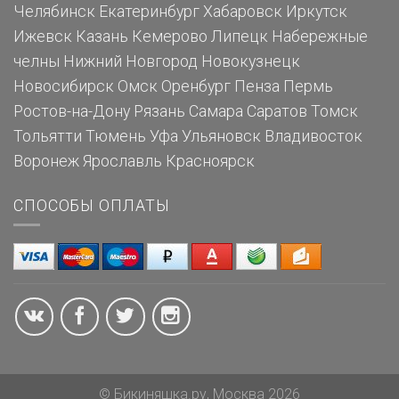
Челябинск
Екатеринбург
Хабаровск
Иркутск
Ижевск
Казань
Кемерово
Липецк
Набережные
челны
Нижний Новгород
Новокузнецк
Новосибирск
Омск
Оренбург
Пенза
Пермь
Ростов-на-Дону
Рязань
Самара
Саратов
Томск
Тольятти
Тюмень
Уфа
Ульяновск
Владивосток
Воронеж
Ярославль
Красноярск
СПОСОБЫ ОПЛАТЫ
© Бикиняшка.ру, Москва 2026