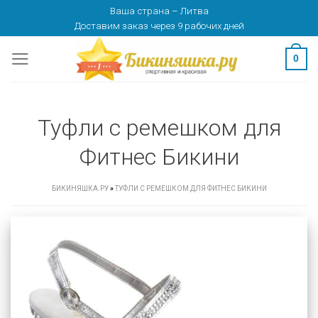
Skip
Ваша страна
–
Литва
Доставим заказ
через 9 рабочих дней
to
content
0
Туфли с ремешком для
Фитнес Бикини
БИКИНЯШКА.РУ
»
ТУФЛИ С РЕМЕШКОМ ДЛЯ ФИТНЕС БИКИНИ