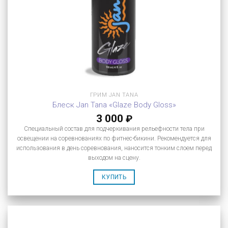
ГРИМ JAN TANA
Блеск Jan Tana «Glaze Body Gloss»
3 000
₽
Специальный состав для подчеркивания рельефности тела при
освещении на соревнованиях по фитнес-бикини. Рекомендуется для
использования в день соревнования, наносится тонким слоем перед
выходом на сцену.
КУПИТЬ