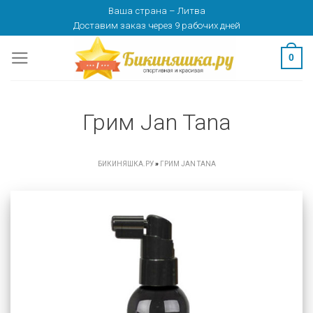
Skip
Ваша страна
–
Литва
Доставим заказ
через 9 рабочих дней
to
content
0
Грим Jan Tana
БИКИНЯШКА.РУ
»
ГРИМ JAN TANA