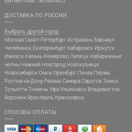
Фитнес-пояс Tecnomed 2
ДОСТАВКА ПО РОССИИ
Выбрать другой город
Москва
Санкт-Петербург
Астрахань
Барнаул
Челябинск
Екатеринбург
Хабаровск
Иркутск
Ижевск
Казань
Кемерово
Липецк
Набережные
челны
Нижний Новгород
Новокузнецк
Новосибирск
Омск
Оренбург
Пенза
Пермь
Ростов-на-Дону
Рязань
Самара
Саратов
Томск
Тольятти
Тюмень
Уфа
Ульяновск
Владивосток
Воронеж
Ярославль
Красноярск
СПОСОБЫ ОПЛАТЫ