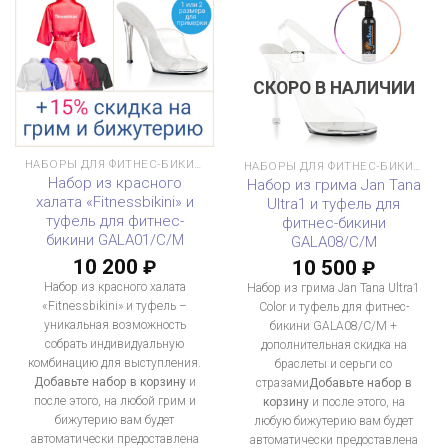
СКОРО В НАЛИЧИИ
НАБОРЫ ДЛЯ ФИТНЕС-БИКИНИ
НАБОРЫ ДЛЯ ФИТНЕС-БИКИНИ
Набор из красного
Набор из грима Jan Tana
халата «Fitnessbikini» и
Ultra1 и туфель для
туфель для фитнес-
фитнес-бикини
бикини GALA01/C/M
GALA08/C/M
10 200
10 500
₽
₽
Набор из красного халата
Набор из грима Jan Tana Ultra1
«Fitnessbikini» и туфель –
Color и туфель для фитнес-
уникальная возможность
бикини GALA08/C/M +
собрать индивидуальную
дополнительная скидка на
комбинацию для выступления.
браслеты и серьги со
Добавьте набор в корзину
и
стразами
Добавьте набор в
после этого, на любой грим и
корзину
и после этого, на
бижутерию вам будет
любую бижутерию вам будет
автоматически предоставлена
автоматически предоставлена