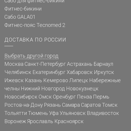
Сабо для фитнес-бикини
Фитнес-бикини
Сабо GALA01
Фитнес-пояс Tecnomed 2
ДОСТАВКА ПО РОССИИ
Выбрать другой город
Москва
Санкт-Петербург
Астрахань
Барнаул
Челябинск
Екатеринбург
Хабаровск
Иркутск
Ижевск
Казань
Кемерово
Липецк
Набережные
челны
Нижний Новгород
Новокузнецк
Новосибирск
Омск
Оренбург
Пенза
Пермь
Ростов-на-Дону
Рязань
Самара
Саратов
Томск
Тольятти
Тюмень
Уфа
Ульяновск
Владивосток
Воронеж
Ярославль
Красноярск