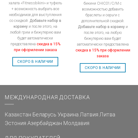
халата «Fitnessbikini» и туфель
бикини CHIC01/C/M с
+ возможность выбрать все
возможностью добавить
необходимое для выступления
браслеты и серьги с
со скидкой.
Добавьте набор в
дополнительной скидкой.
корзину
и после этого, на
Добавьте набор в корзину
и
любой грим и бижутерию вам
после этого, на любую
будет автоматически
бижутерию вам будет
предоставлена
скидка в 15%
автоматически предоставлена
при оформлении заказа
скидка в 15% при оформлении
заказа
СКОРО В НАЛИЧИИ
СКОРО В НАЛИЧИИ
МЕЖДУНАРОДНАЯ ДОСТАВКА
Казахстан
Беларусь
Украина
Латвия
Литва
Эстония
Азербайджан
Молдавия