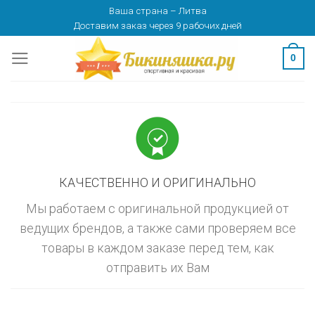
Skip
Ваша страна
–
Литва
изменить
МОСКВА
Доставим заказ
через 9 рабочих дней
to
content
0
КАЧЕСТВЕННО И ОРИГИНАЛЬНО
Мы работаем с оригинальной продукцией от
ведущих брендов, а также сами проверяем все
товары в каждом заказе перед тем, как
отправить их Вам